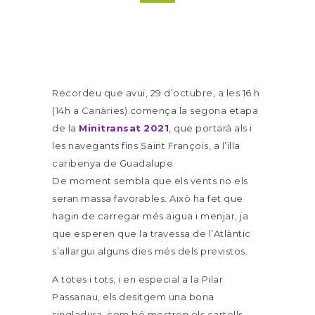
Recordeu que avui, 29 d’octubre, a les 16 h
(14h a Canàries) comença la segona etapa
de la
Minitransat
2021
, que portarà als i
les navegants fins Saint François, a l’illa
caribenya de Guadalupe.
De moment sembla que els vents no els
seran massa favorables. Això ha fet que
hagin de carregar més aigua i menjar, ja
que esperen que la travessa de l’Atlàntic
s’allargui alguns dies més dels previstos.
A totes i tots, i en especial a la Pilar
Passanau, els desitgem una bona
singladura, com bé mostren els cartells