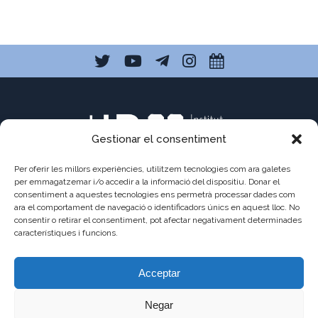
Gestionar el consentiment
Per oferir les millors experiències, utilitzem tecnologies com ara galetes
per emmagatzemar i/o accedir a la informació del dispositiu. Donar el
consentiment a aquestes tecnologies ens permetrà processar dades com
C/ Pau Claris 121
ara el comportament de navegació o identificadors únics en aquest lloc. No
consentir o retirar el consentiment, pot afectar negativament determinades
08009 Barcelona
característiques i funcions.
a8013111@xtec.cat
Acceptar
93 487 03 01
Negar