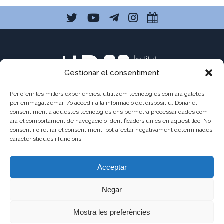
Gestionar el consentiment
Per oferir les millors experiències, utilitzem tecnologies com ara galetes
per emmagatzemar i/o accedir a la informació del dispositiu. Donar el
consentiment a aquestes tecnologies ens permetrà processar dades com
C/ Pau Claris 121
ara el comportament de navegació o identificadors únics en aquest lloc. No
consentir o retirar el consentiment, pot afectar negativament determinades
08009 Barcelona
característiques i funcions.
a8013111@xtec.cat
Acceptar
93 487 03 01
Negar
Mostra les preferències