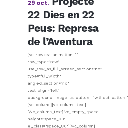
Projecte
29 oct.
22 Dies en 22
Peus: Represa
de l’Aventura
[vc_row css_animation=""
row_type="row"
use_row_as_full_screen_section="no"
type="full_width"
angled_section="no"
text_align="left"
background_image_as_pattern="without_pattern"
[vc_column][vc_column_text]
[/vc_column_text][vc_empty_space
height="space_80"
el_class="space_80"][/vc_column]