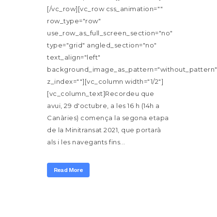
[/vc_row][vc_row css_animation=""
row_type="row"
use_row_as_full_screen_section="no"
type="grid" angled_section="no"
text_align="left"
background_image_as_pattern="without_pattern
z_index=""][vc_column width="1/2"]
[vc_column_text]Recordeu que
avui, 29 d'octubre, a les 16 h (14h a
Canàries) comença la segona etapa
de la Minitransat 2021, que portarà
als i les navegants fins...
Read More