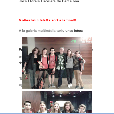
Jocs Florals Escolars de Barcelona.
Moltes felicitats!! i sort a la final!!
A la galeria multimèdia
teniu unes fotos
:
En una de les fotos els nostres alumnes estan
amb l’escriptor Jordi Sierra i Fabra a l’Auditori
de Barcelona.
Tags:
Batxillerat
,
BTX
,
Concursos
,
ESO
,
ESO1
,
ESO2
,
Premis