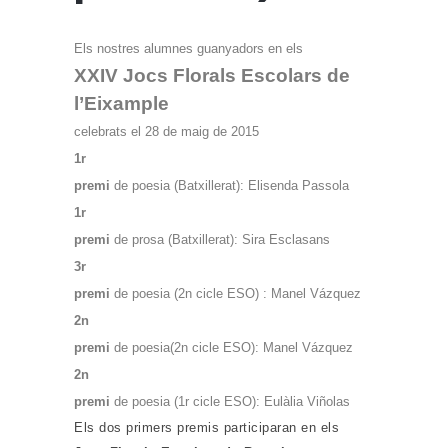
Els nostres alumnes guanyadors en els
XXIV Jocs Florals Escolars de
l’Eixample
celebrats el 28 de maig de 2015
1r
premi
de poesia (Batxillerat): Elisenda Passola
1r
premi
de prosa (Batxillerat): Sira Esclasans
3r
premi
de poesia (2n cicle ESO) : Manel Vázquez
2n
premi
de poesia(2n cicle ESO): Manel Vázquez
2n
premi
de poesia (1r cicle ESO): Eulàlia Viñolas
Els dos primers premis participaran en els