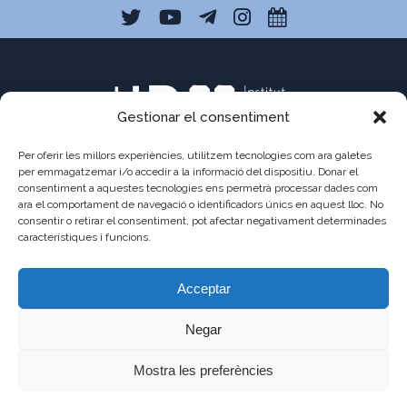
Gestionar el consentiment
Per oferir les millors experiències, utilitzem tecnologies com ara galetes
per emmagatzemar i/o accedir a la informació del dispositiu. Donar el
consentiment a aquestes tecnologies ens permetrà processar dades com
C/ Pau Claris 121
ara el comportament de navegació o identificadors únics en aquest lloc. No
consentir o retirar el consentiment, pot afectar negativament determinades
08009 Barcelona
característiques i funcions.
a8013111@xtec.cat
Acceptar
93 487 03 01
Negar
Mostra les preferències
©2021 - JAUME
AVÍS
POLÍTICA DE
POLÍTICA DE