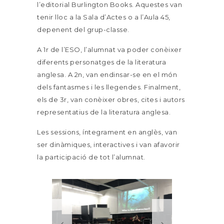
l’editorial Burlington Books. Aquestes van
tenir lloc a la Sala d’Actes o a l’Aula 45,
depenent del grup-classe.
A 1r de l’ESO, l’alumnat va poder conèixer
diferents personatges de la literatura
anglesa. A 2n, van endinsar-se en el món
dels fantasmes i les llegendes. Finalment,
els de 3r, van conèixer obres, cites i autors
representatius de la literatura anglesa.
Les sessions, íntegrament en anglès, van
ser dinàmiques, interactives i van afavorir
la participació de tot l’alumnat.