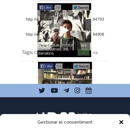
http://woobox.com/dff5vz/vote/
for/7494793
http://woobox.com/dff5vz/vote/
for/7494908
Tags:
Concursos
,
ESO
,
ESO3
,
Premis
Gestionar el consentiment