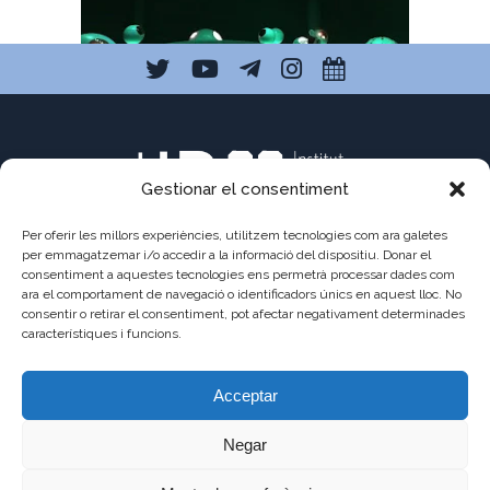
Gestionar el consentiment
Per oferir les millors experiències, utilitzem tecnologies com ara galetes
per emmagatzemar i/o accedir a la informació del dispositiu. Donar el
consentiment a aquestes tecnologies ens permetrà processar dades com
C/ Pau Claris 121
ara el comportament de navegació o identificadors únics en aquest lloc. No
consentir o retirar el consentiment, pot afectar negativament determinades
08009 Barcelona
característiques i funcions.
a8013111@xtec.cat
Acceptar
93 487 03 01
Negar