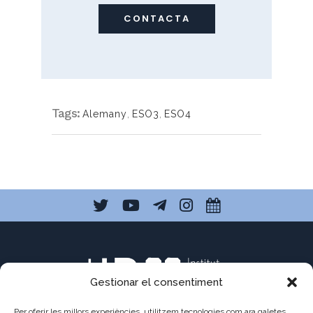
CONTACTA
Tags:
Alemany
,
ESO3
,
ESO4
Gestionar el consentiment
Per oferir les millors experiències, utilitzem tecnologies com ara galetes