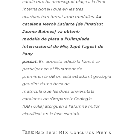
català que ha aconseguit plaça a la final
Internacional i que en les tres
ocasions han tornat amb medalles.
La
catalana Mercè Estiarte (de l’Institut
Jaume Balmes) va obtenir
medalla de plata a l’Olimpíada
internacional de Mie, Japó l’agost de
l’any
passat.
En aquesta edició la Mercè va
participar en el lliurament de
premis en la UB on està estudiant geologia
gaudint d’una beca de
matricula que les dues universitats
catalanes on s’imparteix Geologia
(UB i UAB) atorguen a l’alumne millor
classificat en la fase estatal».
Tags:
Batxillerat
,
BTX
,
Concursos
,
Premis