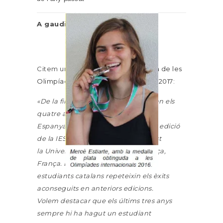
A gaudir i molta sort!!!
Citem un tros de
la nota de premsa de les
Olimpíades catalanes de Geologia 2017
:
«De la final de Salamanca en sortiran els
quatre alumnes que representaran
Espanya a la final internacional (11a edició
de la IESO 2017) que es farà a l’agost
la Université de la Côte d’Azur, a Niça,
França. Esperem que els nostres
estudiants catalans repeteixin els èxits
aconseguits en anteriors edicions.
Volem destacar que els últims tres anys
sempre hi ha hagut un estudiant