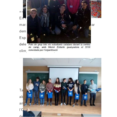
====Notícia del 31/3/2017=====
En Quim Oliver Mayolas del BTX2B ja ha
marxar cap a Béjar (Salamanca) per participar
demà 1 d’abril de 2017 en la
VIII Olimpiada
Española de Geologia
formant part de la
delegació catalana
(els 4 seleccionats a les
olimpíades catalanes).
També l’acompanya també la Mercè Estiarte,
alumna de l’INS Jaume Balmes del curs
anterior, que va obtenir medalla de plata a
l’Olimpíada internacional de Mie, Japó l’agost
de l’any passat