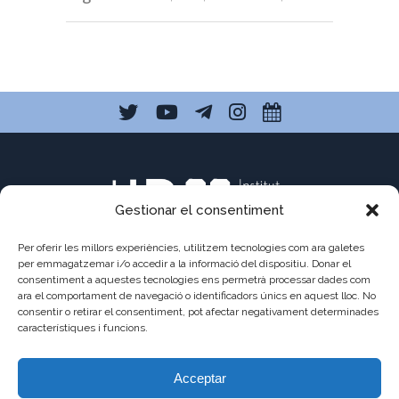
Gestionar el consentiment
Per oferir les millors experiències, utilitzem tecnologies com ara galetes
per emmagatzemar i/o accedir a la informació del dispositiu. Donar el
consentiment a aquestes tecnologies ens permetrà processar dades com
C/ Pau Claris 121
ara el comportament de navegació o identificadors únics en aquest lloc. No
consentir o retirar el consentiment, pot afectar negativament determinades
08009 Barcelona
característiques i funcions.
a8013111@xtec.cat
Acceptar
93 487 03 01