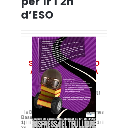
per 1r i 2n
d’ESO
SI FAS 1r O 2n D’ESO
ANIMAT I PARTICIPA
V
CONCURS DE
CARNESTOLTES
“DISFRESSA EL TEU
LLIBRE”
Activitat de
la Biblioteca de l’Institut Jaume Balmes
Bases:
1)
Hi podrà participar tot l’alumnat de
1r i
2n