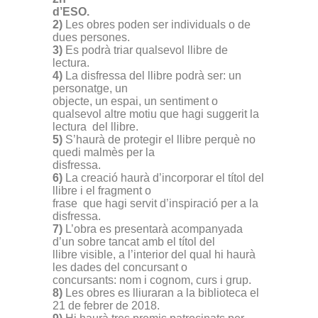
d’ESO.
2)
Les obres poden ser individuals o de
dues persones.
3)
Es podrà triar qualsevol llibre de
lectura.
4)
La disfressa del llibre podrà ser: un
personatge, un
objecte, un espai, un sentiment o
qualsevol altre motiu que hagi suggerit la
lectura del llibre.
5)
S’haurà de protegir el llibre perquè no
quedi malmès per la
disfressa.
6)
La creació haurà d’incorporar el títol del
llibre i el fragment o
frase que hagi servit d’inspiració per a la
disfressa.
7)
L’obra es presentarà acompanyada
d’un sobre tancat amb el títol del
llibre visible, a l’interior del qual hi haurà
les dades del concursant o
concursants: nom i cognom, curs i grup.
8)
Les obres es lliuraran a la biblioteca el
21 de febrer de 2018.