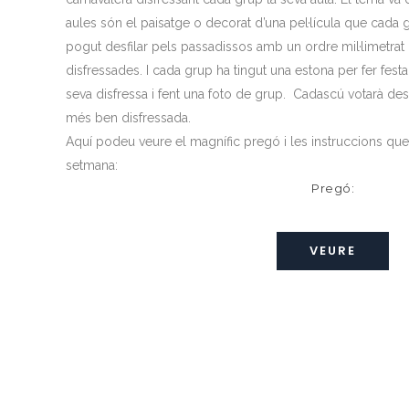
aules són el paisatge o decorat d’una pel·lícula que cada g
pogut desfilar pels passadissos amb un ordre mil·limetrat 
disfressades. I cada grup ha tingut una estona per fer festa
seva disfressa i fent una foto de grup. Cadascú votarà desp
més ben disfressada.
Aquí podeu veure el magnífic pregó i les instruccions que 
setmana:
Pregó:
VEURE