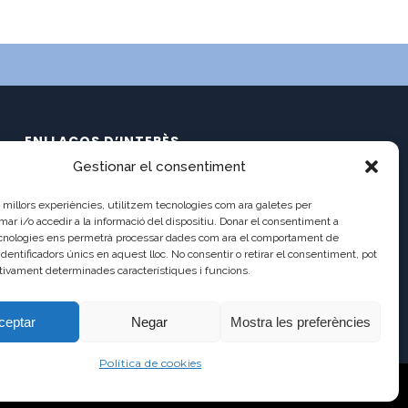
ENLLAÇOS D’INTERÈS
Gestionar el consentiment
Calendari
C/ Pau Claris 121
Documents
es millors experiències, utilitzem tecnologies com ara galetes per
08009 Barcelona
Ràdio Balmes
 i/o accedir a la informació del dispositiu. Donar el consentiment a
cnologies ens permetrà processar dades com ara el comportament de
Balmes TV2
a8013111@xtec.cat
identificadors únics en aquest lloc. No consentir o retirar el consentiment, pot
Balmes TV (antic)
tivament determinades característiques i funcions.
93 487 03 01
Incidències
Antic Lloc Web
ceptar
Negar
Mostra les preferències
Política de cookies
AVÍS LEGAL
POLÍTICA DE PRIVADESA
POLÍTICA DE COOKIES