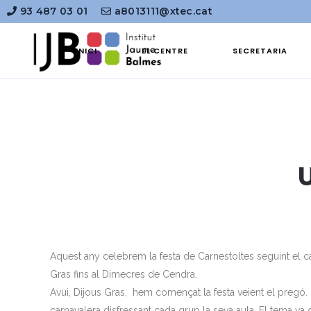
93 487 03 01
a8013111@xtec.cat
INICI
EL CENTRE
SECRETARIA
Aquest any celebrem la festa de Carnestoltes seguint el cal
Gras fins al Dimecres de Cendra.
Avui, Dijous Gras, hem començat la festa veient el pregó
carnavalera disfressant cada grup la seva aula. El tema va 