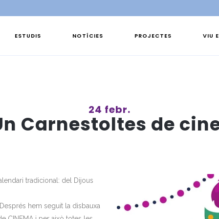
ESTUDIS
NOTÍCIES
PROJECTES
VIU 
24 febr.
Un Carnestoltes de cine
endari tradicional: del Dijous
. Després hem seguit la disbauxa
de CINEMA i per això totes les