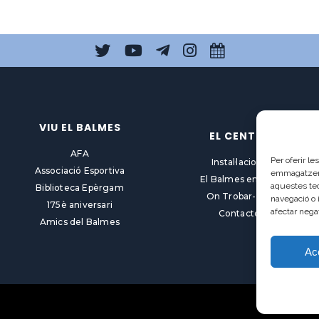
VIU EL BALMES
EL CENTRE
AFA
Per oferir l
Instal·lacions
Associació Esportiva
emmagatzemar
El Balmes en línia
aquestes te
Biblioteca Epèrgam
On Trobar-nos
navegació o 
175è aniversari
afectar nega
Contacte
Amics del Balmes
Ac