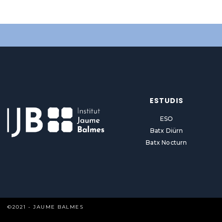
ESTUDIS
ESO
Batx Diürn
Batx Nocturn
©2021 - JAUME BALMES