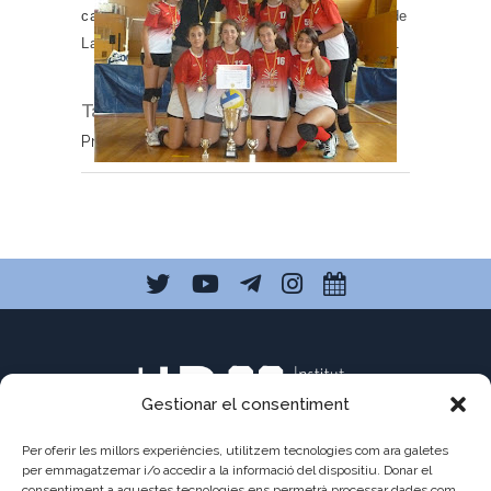
cadet de voleibol
que va participar al torneig de
La Cerdanya on a més van quedar campiones.
Tags:
Activitats esportives
,
AEE
,
ESO4
,
Premis
Gestionar el consentiment
Per oferir les millors experiències, utilitzem tecnologies com ara galetes
per emmagatzemar i/o accedir a la informació del dispositiu. Donar el
consentiment a aquestes tecnologies ens permetrà processar dades com