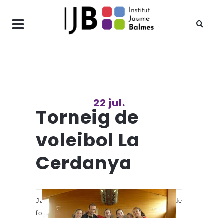
22 jul.
Torneig de
voleibol La
Cerdanya
Ja teniu a la galeria multimèdia
una selecció de
fotos de la magnífica estada a Alp de l’equip