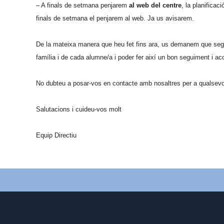
– A finals de setmana penjarem
al web del centre
, la planifica
finals de setmana el penjarem al web. Ja us avisarem.
De la mateixa manera que heu fet fins ara, us demanem que seguiu
família i de cada alumne/a i poder fer així un bon seguiment i 
No dubteu a posar-vos en contacte amb nosaltres per a qualsev
Salutacions i cuideu-vos molt
Equip Directiu