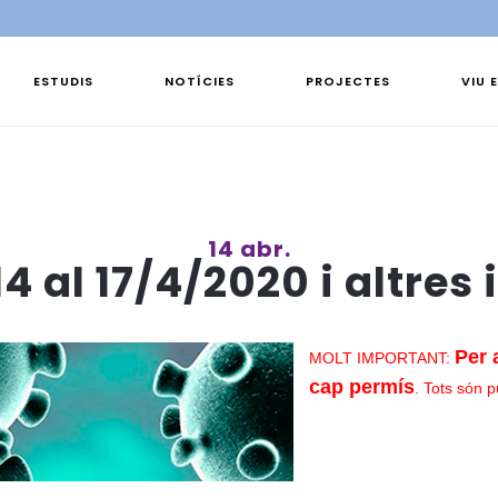
ESTUDIS
NOTÍCIES
PROJECTES
VIU 
14 abr.
4 al 17/4/2020 i altre
Per 
MOLT IMPORTANT:
cap permís
. Tots són 