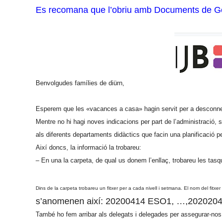
Es recomana que l’obriu amb Documents de G
Benvolgudes famílies de diürn,
Esperem que les «vacances a casa» hagin servit per a desconnecta
Mentre no hi hagi noves indicacions per part de l’administració
als diferents departaments didàctics que facin una planificació p
Així doncs, la informació la trobareu:
– En una la carpeta, de qual us donem l’enllaç, trobareu les t
Dins de la carpeta trobareu un fitxer per a cada nivell i setmana. El nom del
s’anomenen així: 20200414 ESO1, …,202020
També ho fem arribar als delegats i delegades per assegurar-nos