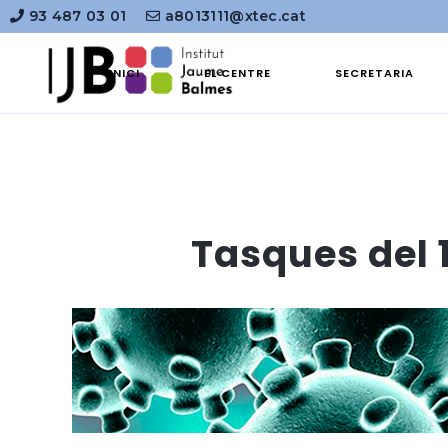
93 487 03 01
a8013111@xtec.cat
INICI
EL CENTRE
SECRETARIA
Tasques del 1