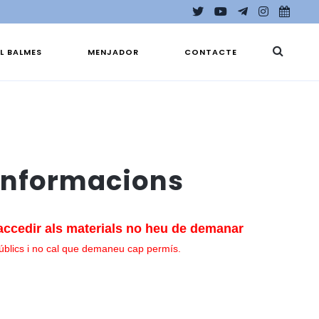
EL BALMES
MENJADOR
CONTACTE
s informacions
accedir als materials no heu de demanar
públics i no cal que demaneu cap permís.