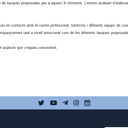
ció de tasques proposades per a aquest 3r trimestre. L’estem acabant d’elabo
 en contacte amb el vostre professorat, tutors/es i diferents equips de coord
acompanyament tant a nivell emocional com de les diferents tasques proposad
ol aspecte que cregueu convenient.