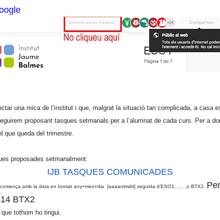
oogle
r una mica de l’institut i que, malgrat la situació tan complicada, a casa es
, seguirem proposant tasques setmanals per a l’alumnat de cada curs. Per a d
el que queda del trimestre.
asques proposades setmanalment:
IJB TASQUES COMUNICADES
Per
 fitxer comença amb la data en format any+mes+dia [aaaammdd] seguida d’ESO1, …. ,o BTX2.
414 BTX2
 que tothom ho tingui.