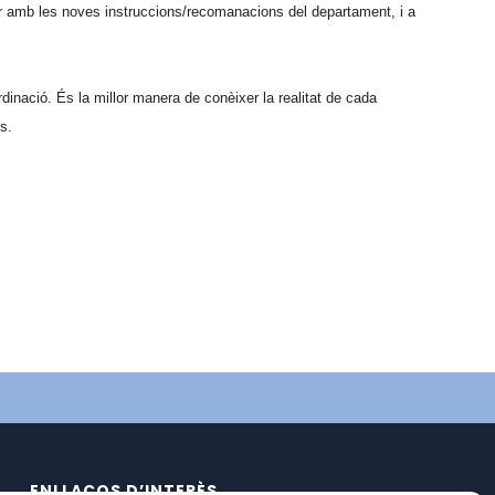
rar amb les noves instruccions/recomanacions del departament, i a
inació. És la millor manera de conèixer la realitat de cada
es.
ENLLAÇOS D’INTERÈS