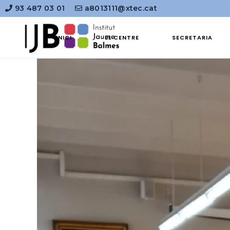
93 487 03 01
a8013111@xtec.cat
INICI
EL CENTRE
SECRETARIA