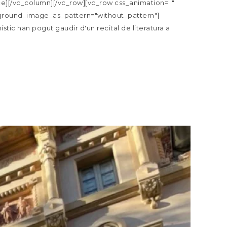
][/vc_column][/vc_row][vc_row css_animation=""
ckground_image_as_pattern="without_pattern"]
stic han pogut gaudir d'un recital de literatura a