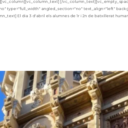
[vc_column][vc_column_text] [/vc_column_text][vc_empty_space
o" type="full_width" angled_section="no" text_align="left" ba
ext] El dia 3 d'abril els alumnes de 1r i 2n de batxillerat humaní