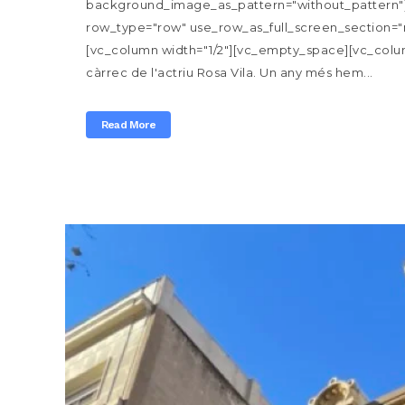
background_image_as_pattern="without_pattern"]
row_type="row" use_row_as_full_screen_section="n
[vc_column width="1/2"][vc_empty_space][vc_column_t
càrrec de l'actriu Rosa Vila. Un any més hem...
Read More