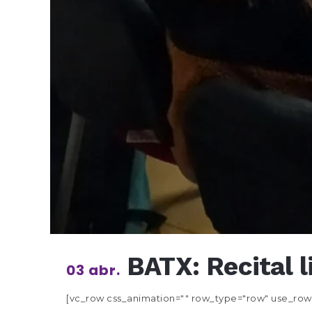
BATX: Recital l
03 abr.
[vc_row css_animation="" row_type="row" use_row_a