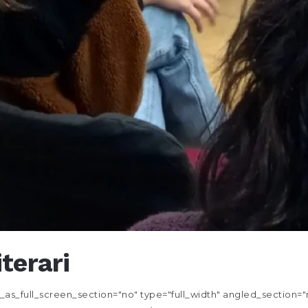
iterari
s_full_screen_section="no" type="full_width" angled_section="no