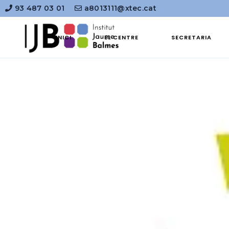
93 487 03 01
a8013111@xtec.cat
INICI
EL CENTRE
SECRETARIA