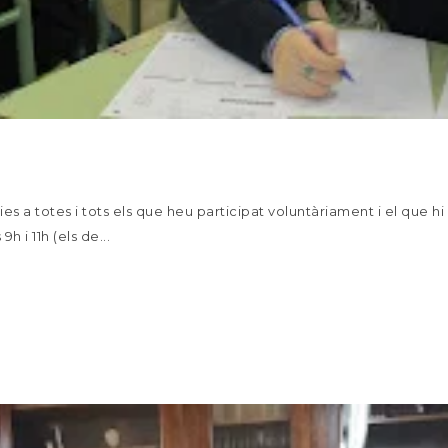
es a totes i tots els que heu participat voluntàriament i el que hi 
h i 11h (els de...