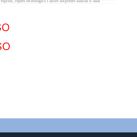
l’esprint, reptes tecnològics i altres sorpreses hauran d’anar
SO
SO