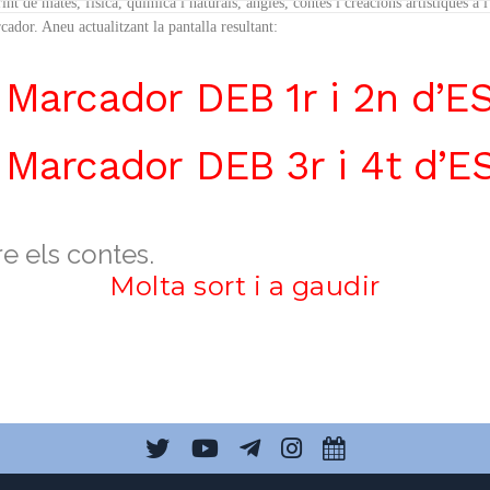
rint de
mates, física, química i naturals, anglès, contes i creacions artístiques a 
cador. Aneu actualitzant la pantalla resultant:
Marcador DEB 1r i 2n d’E
Marcador DEB 3r i 4t d’E
e els contes.
Molta sort i a gaudir