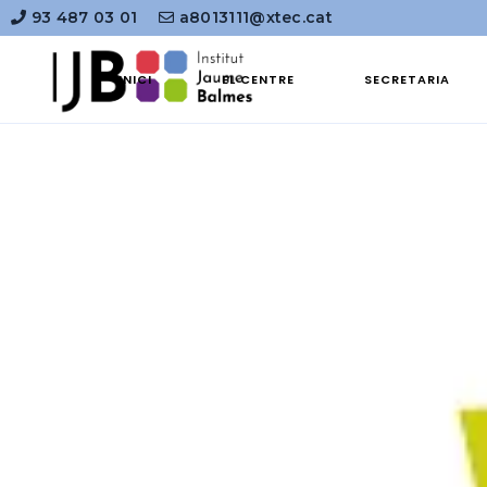
93 487 03 01
a8013111@xtec.cat
INICI
EL CENTRE
SECRETARIA