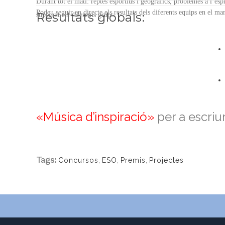
Durant tot el matí: reptes esportius i geogràfics, problemes a l’esp
Podeu seguir en directe els resultats dels diferents equips en el mar
Resultats globals:
superant els diferents grups.
«Música d’inspiració»
per a escriur
Tags:
Concursos
,
ESO
,
Premis
,
Projectes