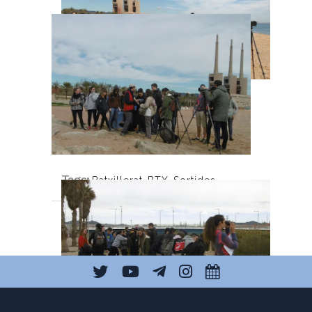
Tags:
Batxillerat
,
BTX
,
Sortides