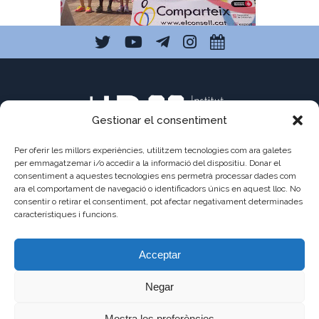
Gestionar el consentiment
Per oferir les millors experiències, utilitzem tecnologies com ara galetes
per emmagatzemar i/o accedir a la informació del dispositiu. Donar el
consentiment a aquestes tecnologies ens permetrà processar dades com
C/ Pau Claris 121
ara el comportament de navegació o identificadors únics en aquest lloc. No
consentir o retirar el consentiment, pot afectar negativament determinades
08009 Barcelona
característiques i funcions.
a8013111@xtec.cat
Acceptar
93 487 03 01
Negar
Mostra les preferències