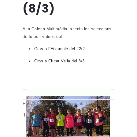
(8/3)
A la Galeria Multimèdia ja teniu les seleccions
de fotos i vídeos del:
Cros a l’Eixample
del 22/2
Cros a Ciutat Vella
del 8/3
Felicitats a totes els participants!!
Tags:
Activitats esportives
,
AEE
,
CORB