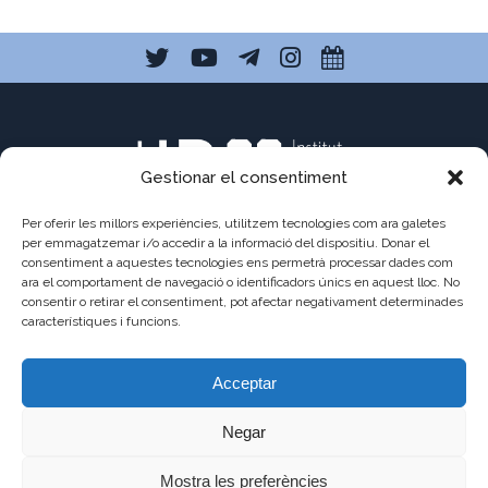
Gestionar el consentiment
Per oferir les millors experiències, utilitzem tecnologies com ara galetes
per emmagatzemar i/o accedir a la informació del dispositiu. Donar el
consentiment a aquestes tecnologies ens permetrà processar dades com
C/ Pau Claris 121
ara el comportament de navegació o identificadors únics en aquest lloc. No
consentir o retirar el consentiment, pot afectar negativament determinades
08009 Barcelona
característiques i funcions.
a8013111@xtec.cat
Acceptar
93 487 03 01
Negar
Mostra les preferències