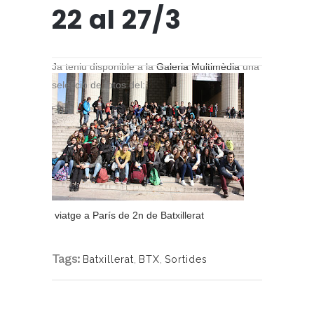
22 al 27/3
Ja teniu disponible a la
Galeria Multimèdia
una
selecció de fotos del:
viatge a París de 2n de Batxillerat
Tags:
Batxillerat
,
BTX
,
Sortides