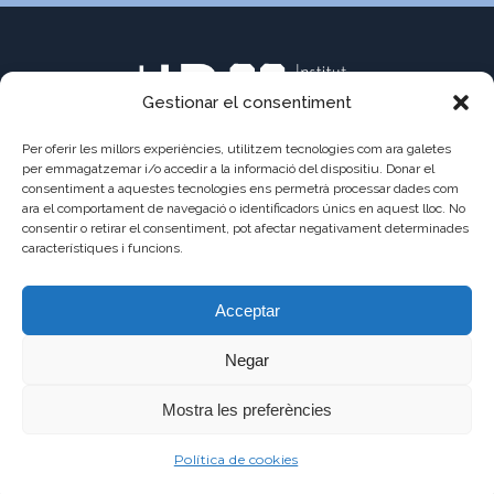
Gestionar el consentiment
Per oferir les millors experiències, utilitzem tecnologies com ara galetes
per emmagatzemar i/o accedir a la informació del dispositiu. Donar el
consentiment a aquestes tecnologies ens permetrà processar dades com
C/ Pau Claris 121
ara el comportament de navegació o identificadors únics en aquest lloc. No
consentir o retirar el consentiment, pot afectar negativament determinades
08009 Barcelona
característiques i funcions.
a8013111@xtec.cat
Acceptar
93 487 03 01
Negar
Mostra les preferències
©2021 - JAUME
AVÍS
POLÍTICA DE
POLÍTICA DE
Política de cookies
BALMES
LEGAL
PRIVADESA
COOKIES