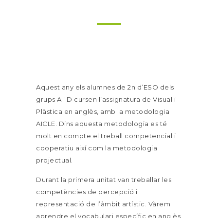
Aquest any els alumnes de 2n d’ESO dels
grups A i D cursen l’assignatura de Visual i
Plàstica en anglès, amb la metodologia
AICLE. Dins aquesta metodologia es té
molt en compte el treball competencial i
cooperatiu així com la metodologia
projectual.
Durant la primera unitat van treballar les
competències de percepció i
representació de l’àmbit artístic. Vàrem
aprendre el vocabulari específic en anglès