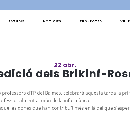
ESTUDIS
NOTÍCIES
PROJECTES
VIU 
22 abr.
edició dels Brikinf-Ro
s professors d’FP del Balmes, celebrarà aquesta tarda la pr
ofessionalment al món de la informàtica.
uelles dones que han contribuït més enllà del que s’espera