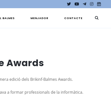
EL BALMES
MENJADOR
CONTACTE
se Awards
imera edició dels
Brikinf
-Balmes
Awards
.
va a formar professionals de la informàtica.