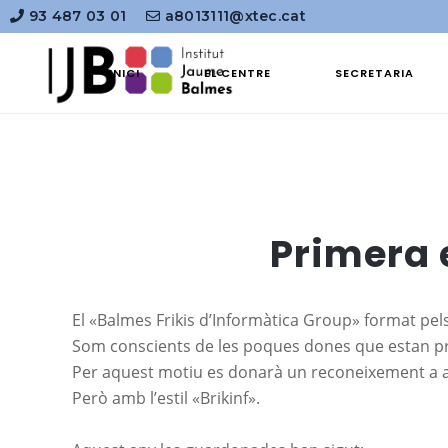
93 487 03 01
a8013111@xtec.cat
INICI
EL CENTRE
SECRETARIA
Primera 
El «Balmes
Frikis
d’Informàtica
Group
» format pel
Som conscients de les poques dones que estan pr
Per aquest motiu es donarà un reconeixement a aq
Però amb l’estil «
Brikinf»
.