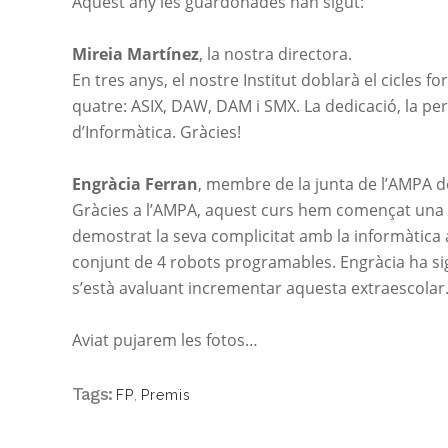
Aquest any les guardonades han sigut:
Mireia Martínez
, la nostra directora.
En tres anys, el nostre Institut doblarà
el cicles
for
quatre:
ASIX
,
DAW
,
DAM
i
SMX
. La dedicació, la pe
d’Informàtica. Gràcies!
Engràcia Ferran
, membre de la junta de l’AMPA de
Gràcies a l’AMPA, aquest curs hem començat una e
demostrat la seva complicitat amb la informàtica 
conjunt de 4 robots programables. Engràcia ha sig
s’està avaluant incrementar aquesta extraescolar.
Aviat pujarem les fotos…
Tags:
FP
,
Premis