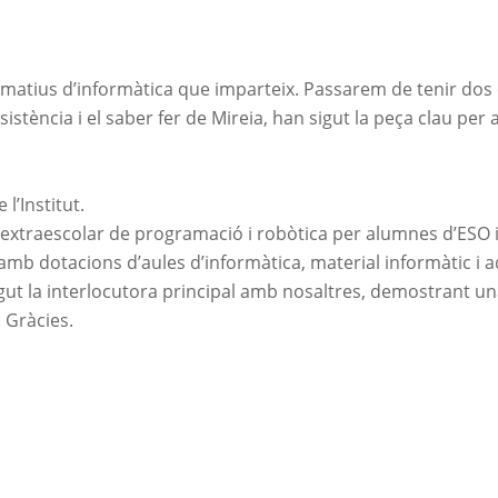
matius d’informàtica que imparteix.
Passarem
de tenir dos 
rsistència i el saber fer de Mireia, han sigut la peça clau per
 l’
Institut
.
xtraescolar de programació i robòtica per alumnes d’ESO i 
amb dotacions d’aules d’informàtica, material informàtic i 
ut la interlocutora principal amb nosaltres, demostrant una
 Gràcies.