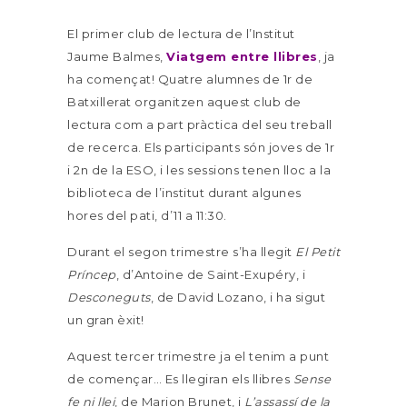
El primer club de lectura de l’Institut
Jaume Balmes,
Viatgem entre llibres
, ja
ha començat! Quatre alumnes de 1r de
Batxillerat organitzen aquest club de
lectura com a part pràctica del seu treball
de recerca. Els participants són joves de 1r
i 2n de la ESO, i les sessions tenen lloc a la
biblioteca de l’institut durant algunes
hores del pati, d’11 a 11:30.
Durant el segon trimestre s’ha llegit
El Petit
Príncep
, d’Antoine de Saint-Exupéry, i
Desconeguts
, de David Lozano, i ha sigut
un gran èxit!
Aquest tercer trimestre ja el tenim a punt
de començar… Es llegiran els llibres
Sense
fe ni llei
, de Marion Brunet, i
L’assassí de la