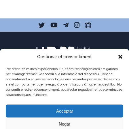
Gestionar el consentiment
Per oferir les millors experiències, utilitzem tecnologies com ara galetes
per emmagatzemar i/o accedir a la informació del dispositiu. Donar el
consentiment a aquestes tecnologies ens permetrà processar dades com
C/ Pau Claris 121
ara el comportament de navegació o identificadors únics en aquest lloc. No
consentir o retirar el consentiment, pot afectar negativament determinades
08009 Barcelona
característiques i funcions.
a8013111@xtec.cat
Acceptar
93 487 03 01
Negar