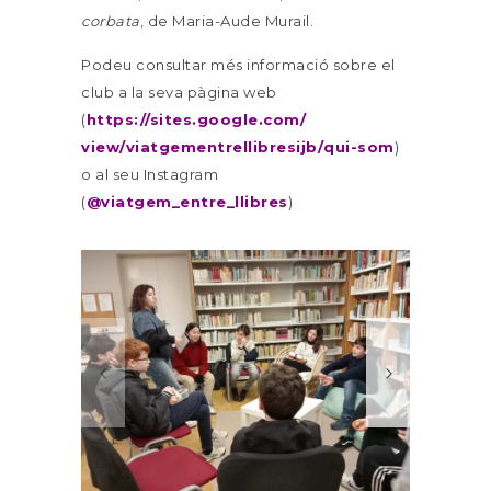
corbata
, de Maria-Aude Murail.
Podeu consultar més informació sobre el
club a la seva pàgina web
(
https://sites.google.com/
view/viatgementrellibresijb/
qui-som
)
o al seu Instagram
(
@viatgem_entre_llibres
)