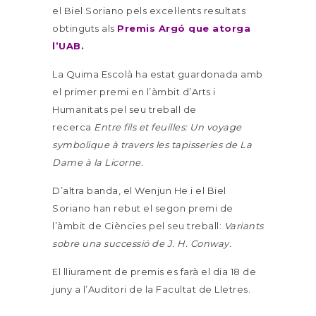
el Biel Soriano pels excel·lents resultats
obtinguts als
Premis Argó que atorga
l’UAB
.
La Quima Escolà ha estat guardonada amb
el primer premi en l’àmbit d’Arts i
Humanitats pel seu treball de
recerca
Entre fils et feuilles: Un voyage
symbolique à travers les
tapisseries de La
Dame à la Licorne.
D’altra banda, el Wenjun He i el Biel
Soriano han rebut el segon premi de
l’àmbit de Ciències pel seu treball:
Variants
sobre una successió de J. H. Conway.
El lliurament de premis es farà el dia 18 de
juny a l’Auditori de la Facultat de Lletres.