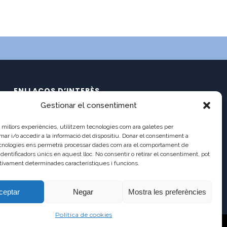
ENLLAÇOS D’INTERÈS
Gestionar el consentiment
Calendari
C/ Pau Claris 121
Documents
es millors experiències, utilitzem tecnologies com ara galetes per
08009 Barcelona
Ràdio Balmes
 i/o accedir a la informació del dispositiu. Donar el consentiment a
cnologies ens permetrà processar dades com ara el comportament de
Balmes TV2
a8013111@xtec.cat
identificadors únics en aquest lloc. No consentir o retirar el consentiment, pot
Balmes TV (antic)
tivament determinades característiques i funcions.
93 487 03 01
Incidències
Antic Lloc Web
ceptar
Negar
Mostra les preferències
Política de cookies