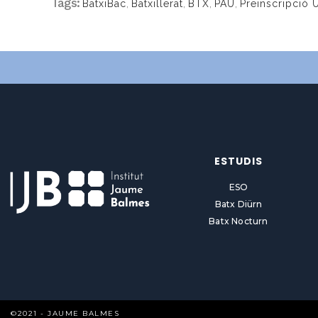
Tags:
BatxiBac
,
Batxillerat
,
BTX
,
PAU
,
Preinscripció U
ESTUDIS
ESO
Batx Diürn
Batx Nocturn
©2021 - JAUME BALMES