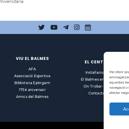
niversitària
VIU EL BALMES
EL CENTRE
AFA
Per oferir l
Instal·lacions
Associació Esportiva
emmagatzemar
El Balmes en línia
aquestes te
Biblioteca Epèrgam
On Trobar-nos
navegació o 
175è aniversari
afectar nega
Contacte
Amics del Balmes
Ac