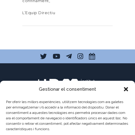
confinament,
L’Equip Directiu
Gestionar el consentiment
Per oferir les millors experiències, utilitzem tecnologies com ara galetes
per emmagatzemar i/o accedir a la informació del dispositiu. Donar el
consentiment a aquestes tecnologies ens permetrà processar dades com
ara el comportament de navegació o identificadors únics en aquest lloc. No
C/ Pau Claris 121
consentir o retirar el consentiment, pot afectar negativament determinades
08009 Barcelona
característiques i funcions.