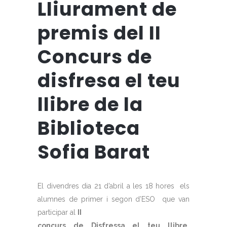
Lliurament de
premis del II
Concurs de
disfresa el teu
llibre de la
Biblioteca
Sofia Barat
El divendres dia 21 d’abril a les 18 hores
els
alumnes de primer i segon d’ESO
que van
participar al
II
concurs de Disfressa el teu llibre,