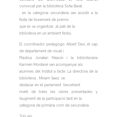
convocat per la biblioteca Sofia Barat
, en la categoria secundària van assistir a la
festa de lliurament de premis
que es va organitzar
al pati de la
biblioteca en un ambient festiu.
El coordinador pedagògic Albert Davi, el cap
de departament de visual i
Plàstica Jonatan Palacin i la bibliotecària
Karmen Montané van acompanyar als
alumnes del Institut a l’acte. La directora de la
biblioteca , Miriam Saez, va
destacar en el parlament
l’excel·lent
nivell de totes les obres presentades y
l’augment de la participació tant en la
categoria de primària com de secundària.
Tots els