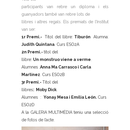
participants van rebre un diploma i els
guanyadors també van rebre lots de
llibres i altres regals. Els premiats de l’Institut
van ser:
1r Premi.-
Títol del llibre:
Tiburón
Alumna:
Judith Quintana
. Curs ESO2A
2n Premi.-
títol del
llibre:
Un monstruo viene a verme
.
Alumnes :
Anna Ma Carrasco i Carla
Martínez
. Curs ESO2B
3r Premi.-
Títol del
llibres
: Moby Dick
.
Alumnes
:
Yonay Mesa i Emília León.
Curs
ESO2D
A la
GALERIA MULTIMÈDIA
teniu una
selecció
de fotos de l’acte
.