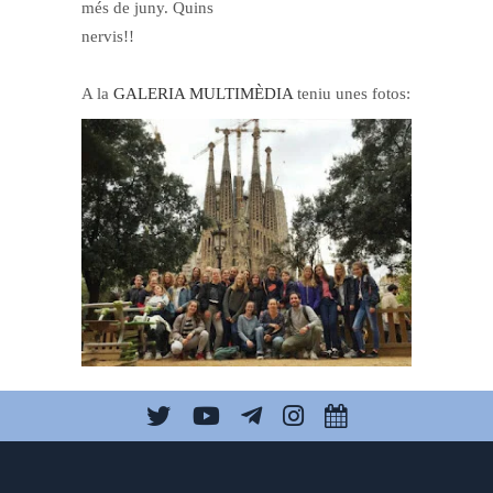
més de juny. Quins
nervis!!
A la
GALERIA MULTIMÈDIA
teniu unes fotos:
Tags:
Alemany
,
ESO3
,
Intercanvis
,
Sortides