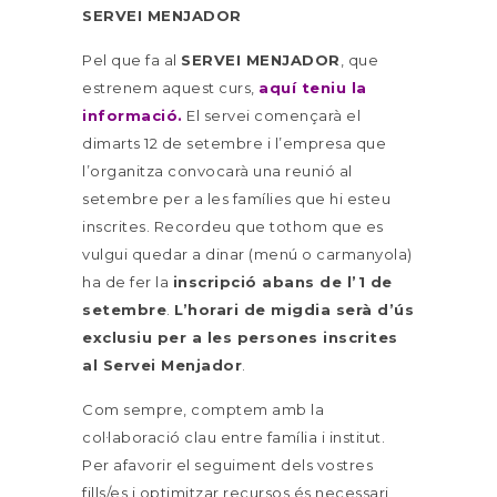
SERVEI MENJADOR
Pel que fa al
SERVEI MENJADOR
, que
estrenem aquest curs,
aquí teniu la
informació
.
El servei començarà el
dimarts 12 de setembre i l’empresa que
l’organitza convocarà una reunió
al
setembre per a les famílies que hi esteu
inscrites. Recordeu que tothom que es
vulgui quedar a dinar (menú o carmanyola)
ha de fer la
inscripció abans de l’1 de
setembre
.
L’horari de migdia serà d’ús
exclusiu per a les persones inscrites
al Servei Menjador
.
Com sempre, comptem amb la
col·laboració clau entre família i institut.
Per afavorir el seguiment dels vostres
fills/es i optimitzar recursos és necessari