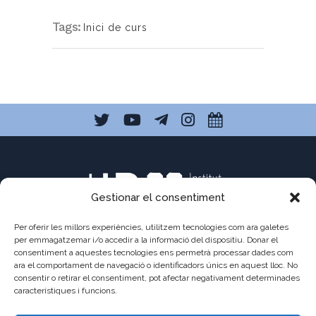
Tags:
Inici de curs
Gestionar el consentiment
Per oferir les millors experiències, utilitzem tecnologies com ara galetes
per emmagatzemar i/o accedir a la informació del dispositiu. Donar el
consentiment a aquestes tecnologies ens permetrà processar dades com
C/ Pau Claris 121
ara el comportament de navegació o identificadors únics en aquest lloc. No
consentir o retirar el consentiment, pot afectar negativament determinades
08009 Barcelona
característiques i funcions.
a8013111@xtec.cat