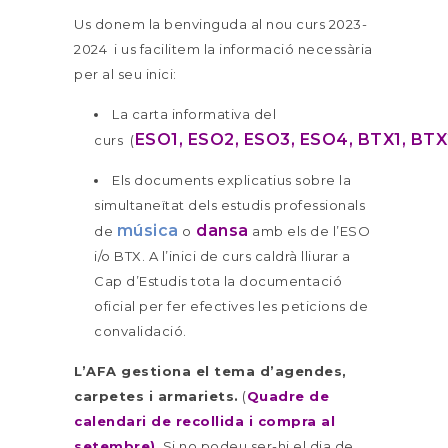
Us donem la benvinguda al nou curs 2023-
2024 i us facilitem la informació necessària
per al seu inici:
La carta informativa del
ESO1
,
ESO2
,
ESO3
,
ESO4
,
BTX1
,
BTX
curs
(
Els documents explicatius sobre la
simultaneïtat dels estudis professionals
música
dansa
de
o
amb els de l’ESO
i/o BTX. A l’inici de curs caldrà lliurar a
Cap d’Estudis tota la documentació
oficial per fer efectives les peticions de
convalidació.
L’AFA gestiona el tema d’agendes,
carpetes i armariets.
(
Quadre de
calendari de recollida i compra al
setembre
)
. Si no podeu ser-hi el dia de