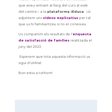
que aneu entrant al llarg del curs al web
del centre i a la
plataforma iEduca
. Us
adjuntem uns
vídeos explicatius
p
er tal
que us hi familiaritzeu si no el coneixeu.
Us compartim els resultats de l
’
enquesta
de satisfacció de famílies
realitzada el
juny del 2023.
Esperem que tota aquesta informació us
sigui d’utilitat.
Bon estiu a tothom!