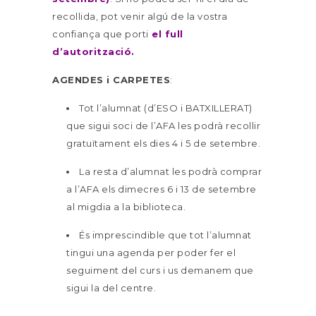
recollida, pot venir algú de la vostra
confiança que porti
el full
d’autorització.
AGENDES i CARPETES
:
Tot l’alumnat (d’ESO i BATXILLERAT)
que sigui soci de l’AFA les podrà recollir
gratuïtament els dies 4 i 5 de setembre.
La resta d’alumnat les podrà comprar
a l’AFA els dimecres 6 i 13 de setembre
al migdia a la biblioteca.
És imprescindible que tot l’alumnat
tingui una agenda per poder fer el
seguiment del curs i
us demanem que
sigui la del centre
.