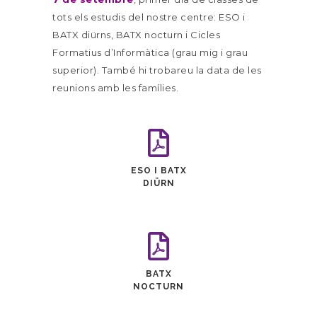
tots els estudis del nostre centre: ESO i
BATX diürns, BATX nocturn i Cicles
Formatius d’Informàtica (grau mig i grau
superior). També hi trobareu la data de les
reunions amb les famílies.
ESO I BATX
DIÜRN
BATX
NOCTURN