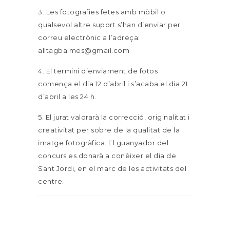
3. Les fotografies fetes amb mòbil o
qualsevol altre suport s’han d’enviar per
correu electrònic a l’adreça:
alltagbalmes@gmail.com
4. El termini d’enviament de fotos
comença el dia 12 d’abril i s’acaba el dia 21
d’abril a les 24 h.
5. El jurat valorarà la correcció, originalitat i
creativitat per sobre de la qualitat de la
imatge fotogràfica. El guanyador del
concurs es donarà a conèixer el dia de
Sant Jordi, en el marc de les activitats del
centre.