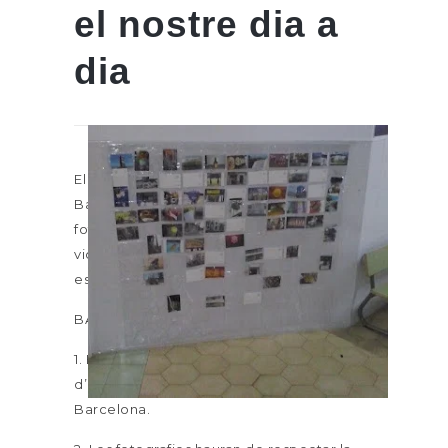
el nostre dia a
dia
El Seminari d’Alemany de l’Institut Jaume
Balmes convoca el primer concurs de
fotos d’objectes o productes de la nostra
vida quotidiana que siguin alemanys o
estiguin relacionats amb Alemanya.
BASES
1. El concurs s’adreça a tot l’alumnat
d’alemany de l’Institut Jaume Balmes de
Barcelona.