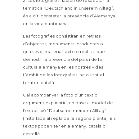
2. Les fotografies hauran de respectar la
temàtica “Deutschland in unserem Alltag”,
és a dir, constatar la presència d’Alemanya
en la vida quotidiana.
Les fotografies consistiran en retrats
d’objectes, monuments, productes o
qualsevol material, acte o realitat que
demostri la presència del país i de la
cultura alemanya en les nostres vides.
L’àmbit de les fotografies inclou tot el
territori català.
Cal acompanyar la foto d’un text o
argument explicatiu, en base al model de
l’exposició “Deutsch in meinem Alltag”
(instal·lada al replà de la segona planta). Els
textos poden ser en alemany, català o
castellà.