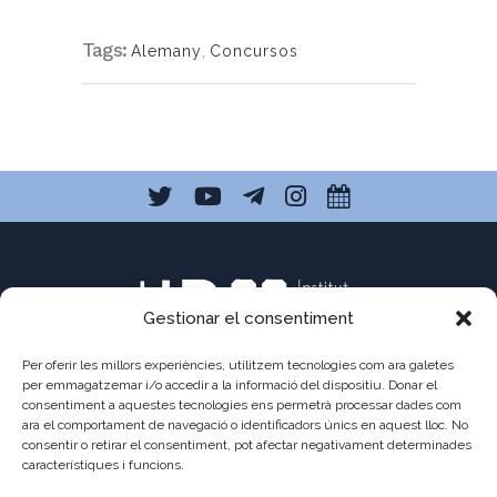
Tags:
Alemany
,
Concursos
Gestionar el consentiment
Per oferir les millors experiències, utilitzem tecnologies com ara galetes
per emmagatzemar i/o accedir a la informació del dispositiu. Donar el
consentiment a aquestes tecnologies ens permetrà processar dades com
C/ Pau Claris 121
ara el comportament de navegació o identificadors únics en aquest lloc. No
consentir o retirar el consentiment, pot afectar negativament determinades
08009 Barcelona
característiques i funcions.