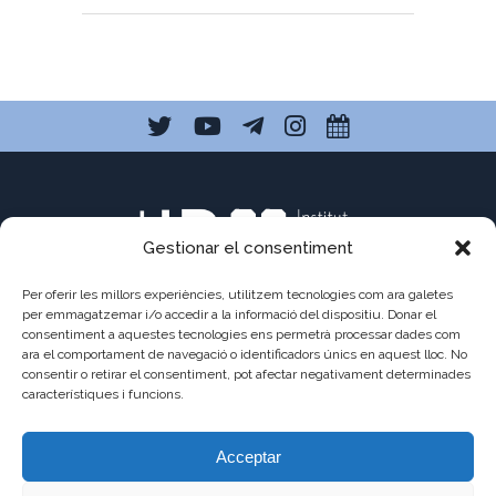
Gestionar el consentiment
Per oferir les millors experiències, utilitzem tecnologies com ara galetes
per emmagatzemar i/o accedir a la informació del dispositiu. Donar el
consentiment a aquestes tecnologies ens permetrà processar dades com
C/ Pau Claris 121
ara el comportament de navegació o identificadors únics en aquest lloc. No
consentir o retirar el consentiment, pot afectar negativament determinades
08009 Barcelona
característiques i funcions.
a8013111@xtec.cat
Acceptar
93 487 03 01