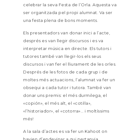
celebrar la seva Festa de l’Orla. Aquesta va
ser organitzada pel propi alumnat. Va ser
una festa plena de bons moments.
Els presentadors van donar inici a l’acte,
després es van llegir discursos i es va
interpretar música en directe. Els tutors i
tutores també van llegir-los els seus
discursos i van fer el lliurament de les orles.
Després de les fotos de cada grup i de
moltes més actuacions, l’alumnat va fer un
obsequi a cada tutor i tutora. També van
donar uns premis: el més durmilega, el
«copión», el més alt, el «cotilla»,
«l’historiador», el «cotorra»… i moltíssims
més!
A la sala d’actes es va fer un Kahoot on
havien d’endevinar a qui pertanyia