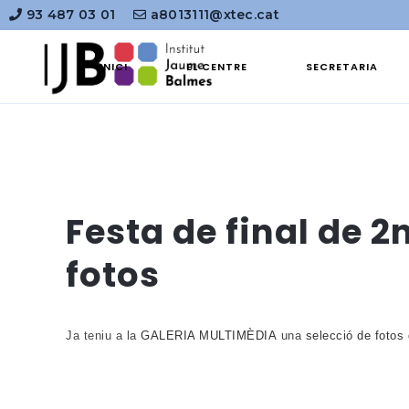
93 487 03 01
a8013111@xtec.cat
INICI
EL CENTRE
SECRETARIA
Festa de final de 2
fotos
Ja teniu a la
GALERIA MULTIMÈDIA
una
selecció de fotos 