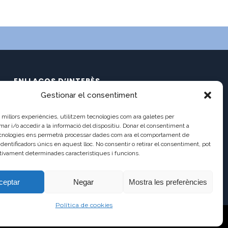
ENLLAÇOS D’INTERÈS
Gestionar el consentiment
Calendari
C/ Pau Claris 121
Documents
es millors experiències, utilitzem tecnologies com ara galetes per
08009 Barcelona
Ràdio Balmes
 i/o accedir a la informació del dispositiu. Donar el consentiment a
cnologies ens permetrà processar dades com ara el comportament de
Balmes TV2
a8013111@xtec.cat
identificadors únics en aquest lloc. No consentir o retirar el consentiment, pot
Balmes TV (antic)
tivament determinades característiques i funcions.
93 487 03 01
Incidències
Antic Lloc Web
ceptar
Negar
Mostra les preferències
Política de cookies
AVÍS LEGAL
POLÍTICA DE PRIVADESA
POLÍTICA DE COOKIES