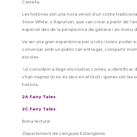
Castella.
Les històries són una nova versió d’un conte tradiciona
Snow White, o Rapunzel, que van crear a partir de l’anà
especial des de la perspectiva de gènere i en motiu d
Va ser una gran experiència per a tots i totes: poder exp
conversar amb un públic tan entregat, compartir momen
escoles.
Us convidem a llegir els nostres contes, a identificar 
s’han inspirat (si no és obvi en el títol) i quines són le
història.
2A Fairy Tales
2C Fairy Tales
Bona lectura!
Departament de Llengües Estrangeres