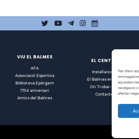
VIU EL BALMES
EL CENTRE
AFA
Per oferir l
Instal·lacions
Associació Esportiva
emmagatzemar
El Balmes en línia
aquestes te
Biblioteca Epèrgam
On Trobar-nos
navegació o 
175è aniversari
afectar nega
Contacte
Amics del Balmes
Ac