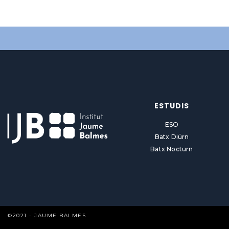
ESTUDIS
ESO
Batx Diürn
Batx Nocturn
©2021 - JAUME BALMES