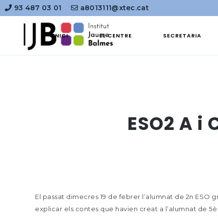
93 487 03 01
a8013111@xtec.cat
INICI
EL CENTRE
SECRETARIA
ESO2 A i 
El passat dimecres 19 de febrer l’alumnat de 2n ESO gr
explicar els contes que havien creat a l’alumnat de 5è 