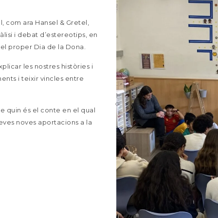
l, com ara Hansel & Gretel,
lisi i debat d’estereotips, en
el proper Dia de la Dona.
licar les nostres històries i
ts i teixir vincles entre
de quin és el conte en el qual
s seves noves aportacions a la