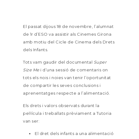
El passat dijous 18 de novembre, l’alumnat
de 1r d’ESO va assistir als Cinemes Girona
amb motiu del Cicle de Cinema dels Drets
dels Infants.
Tots vam gaudir del documental
Super
Size Me
i d’una sessió de comentaris on
tots els nois i noies van tenir l’oportunitat
de compartir les seves conclusions i
aprenentatges respecte a l’alimentació.
Els drets i valors observats durant la
pel·lícula i treballats prèviament a Tutoria
van ser:
El dret dels infants a una alimentació