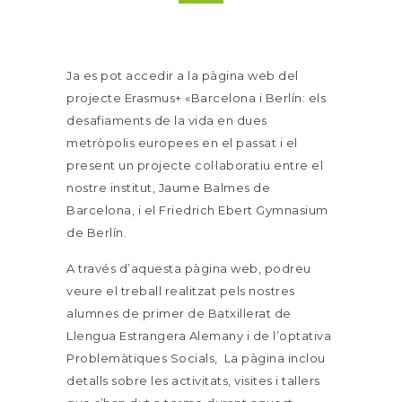
Ja es pot accedir a la pàgina web del
projecte Erasmus+ «Barcelona i Berlín: els
desafiaments de la vida en dues
metròpolis europees en el passat i el
present un projecte col·laboratiu entre el
nostre institut, Jaume Balmes de
Barcelona, i el Friedrich Ebert Gymnasium
de Berlín.
A través d’aquesta pàgina web, podreu
veure el treball realitzat pels nostres
alumnes de primer de Batxillerat de
Llengua Estrangera Alemany i de l’optativa
Problemàtiques Socials, La pàgina inclou
detalls sobre les activitats, visites i tallers