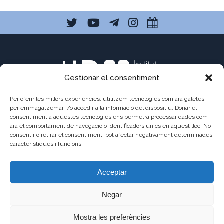
Gestionar el consentiment
Per oferir les millors experiències, utilitzem tecnologies com ara galetes
per emmagatzemar i/o accedir a la informació del dispositiu. Donar el
consentiment a aquestes tecnologies ens permetrà processar dades com
C/ Pau Claris 121
ara el comportament de navegació o identificadors únics en aquest lloc. No
consentir o retirar el consentiment, pot afectar negativament determinades
08009 Barcelona
característiques i funcions.
a8013111@xtec.cat
Acceptar
93 487 03 01
Negar
Mostra les preferències