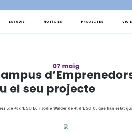
ESTUDIS
NOTÍCIES
PROJECTES
VIU 
07 maig
l Campus d’Emprenedor
u el seu projecte
ez ,de 4t d’ESO B, i Jodie Walder de 4t d’ESO C, que han estat g