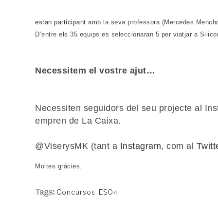
estan participant
amb la seva professora (Mercedes Mench
D’entre els 35 equips es seleccionaran
5 per viatjar a Silico
Necessitem el vostre ajut…
Necessiten
seguidors del seu projecte al Ins
empren de La Caixa.
@ViserysMK (tant a
Instagram
, com al
Twitt
Moltes gràcies.
Tags:
Concursos
,
ESO4