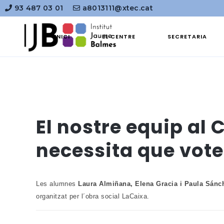
93 487 03 01
a8013111@xtec.cat
INICI
EL CENTRE
SECRETARIA
El nostre equip a
necessita que vote
Les alumnes
Laura Almiñana, Elena Gracia i Paula Sánch
organitzat per l´obra social LaCaixa.