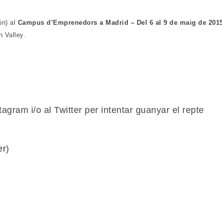
ón) al
Campus d’Emprenedors a
Madrid – Del 6 al 9 de maig de 201
n Valley.
tagram i/o al Twitter per intentar guanyar el repte
er
)