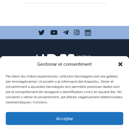
Gestionar el consentiment
Per oferir les millors experiències, utilitzem tecnologies com ara galetes
per emmagatzemar i/o accedir a la informació del dispositiu. Donar el
consentiment a aquestes tecnologies ens permetrà processar dades com
C/ Pau Claris 121
ara el comportament de navegació o identificadors únics en aquest lloc. No
consentir o retirar el consentiment, pot afectar negativament determinades
08009 Barcelona
característiques i funcions.
a8013111@xtec.cat
Acceptar
93 487 03 01