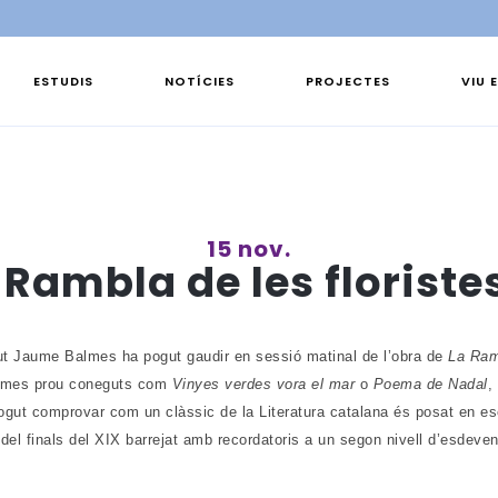
ESTUDIS
NOTÍCIES
PROJECTES
VIU 
15 nov.
 Rambla de les floriste
tut Jaume Balmes ha pogut gaudir en sessió matinal de l’obra de
La Ram
poemes prou coneguts com
Vinyes verdes vora el mar
o
Poema de Nadal
,
 pogut comprovar com un clàssic de la Literatura catalana és posat en 
el finals del XIX barrejat amb recordatoris a un segon nivell d’esdeven