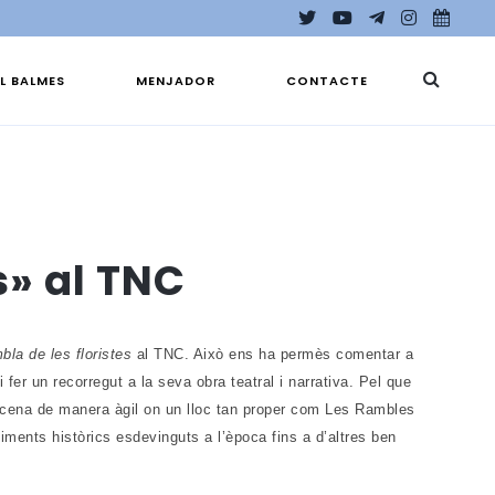
EL BALMES
MENJADOR
CONTACTE
s» al TNC
bla de les floristes
al TNC. Això ens ha permès comentar a
 i fer un recorregut a la seva obra teatral i narrativa. Pel que
escena de manera àgil on un lloc tan proper com Les Rambles
iments històrics esdevinguts a l’època fins a d’altres ben