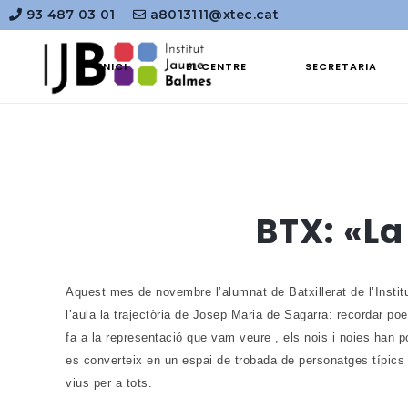
93 487 03 01
a8013111@xtec.cat
INICI
EL CENTRE
SECRETARIA
BTX: «La
Aquest mes de novembre l’alumnat de Batxillerat de l’Insti
l’aula la trajectòria de Josep Maria de Sagarra: recordar 
fa a la representació que vam veure , els nois i noies han
es converteix en un espai de trobada de personatges típics d
vius per a tots.