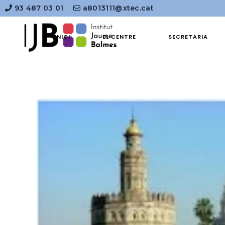
93 487 03 01
a8013111@xtec.cat
INICI
EL CENTRE
SECRETARIA