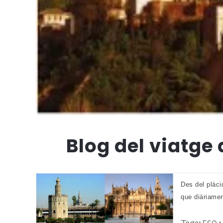
Blog del viatge 
Des del plàci
que diàriamen
Tags: