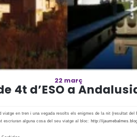
22 març
de 4t d’ESO a Andalusia
d viatge en tren i una vegada resolts els enigmes de la nit (resultat d
t escriuran alguna cosa del seu viatge al bloc:
http://ijaumebalmes.blo