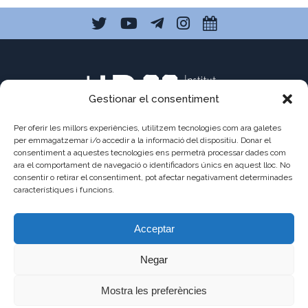
Gestionar el consentiment
Per oferir les millors experiències, utilitzem tecnologies com ara galetes
per emmagatzemar i/o accedir a la informació del dispositiu. Donar el
consentiment a aquestes tecnologies ens permetrà processar dades com
C/ Pau Claris 121
ara el comportament de navegació o identificadors únics en aquest lloc. No
consentir o retirar el consentiment, pot afectar negativament determinades
08009 Barcelona
característiques i funcions.
a8013111@xtec.cat
Acceptar
93 487 03 01
Negar
Mostra les preferències