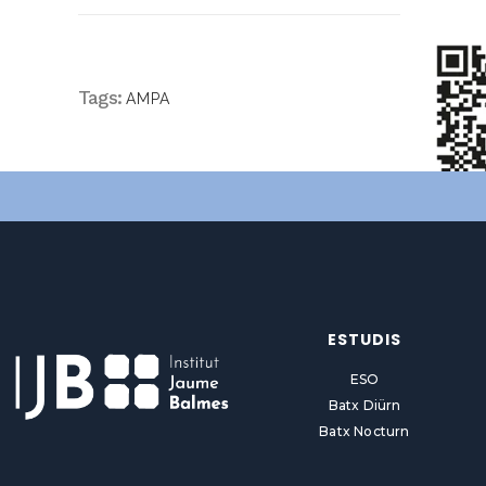
Tags:
AMPA
ESTUDIS
ESO
Batx Diürn
Batx Nocturn