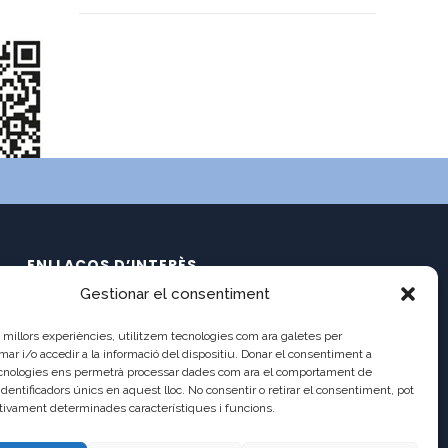
ENLLAÇOS D’INTERÈS
Gestionar el consentiment
Calendari
C/ Pau Claris 121
Documents
es millors experiències, utilitzem tecnologies com ara galetes per
08009 Barcelona
Ràdio Balmes
 i/o accedir a la informació del dispositiu. Donar el consentiment a
cnologies ens permetrà processar dades com ara el comportament de
Balmes TV2
a8013111@xtec.cat
identificadors únics en aquest lloc. No consentir o retirar el consentiment, pot
Balmes TV (antic)
tivament determinades característiques i funcions.
93 487 03 01
Incidències
Antic Lloc Web