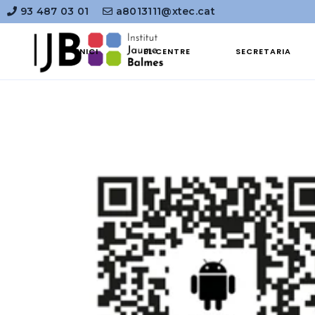
93 487 03 01
a8013111@xtec.cat
INICI
EL CENTRE
SECRETARIA