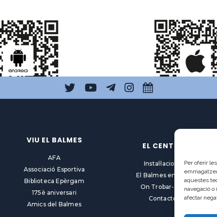
VIU EL BALMES
EL CENTRE
AFA
Per oferir l
Instal·lacions
Associació Esportiva
emmagatzemar
El Balmes en línia
aquestes te
Biblioteca Epèrgam
On Trobar-nos
navegació o 
175è aniversari
afectar nega
Contacte
Amics del Balmes