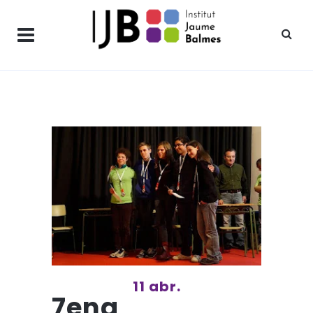
11 abr.
7ena