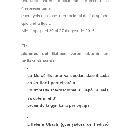
una fase final molt emocionant per escollir els
4 representants
espanyols a la fase internacional de l’olimpíada
que tindrà lloc a
Mie (Japó) del 20 al 27 d’agost de 2016.
Els
alumnes del Balmes varen obtenir un
brillant palmarès:
La Mercè Estiarte va quedar classificada
en 4rt lloc i participarà a
l’olimpíada internacional al Japó. A més
va obtenir el 3
r
premi de la gymkana per equips
L’Helena Ubach (guanyadora de l’edició