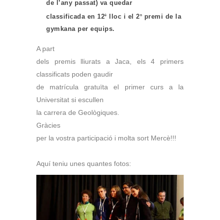
de l’any passat) va quedar
classificada en 12
lloc i el 2
premi de la
è
n
gymkana per equips.
A part
dels premis lliurats a Jaca, els 4 primers
classificats poden gaudir
de matrícula gratuïta el primer curs a la
Universitat si escullen
la carrera de Geològiques.
Gràcies
per la vostra participació i molta sort Mercè!!!
Aquí teniu unes quantes fotos:
Núria