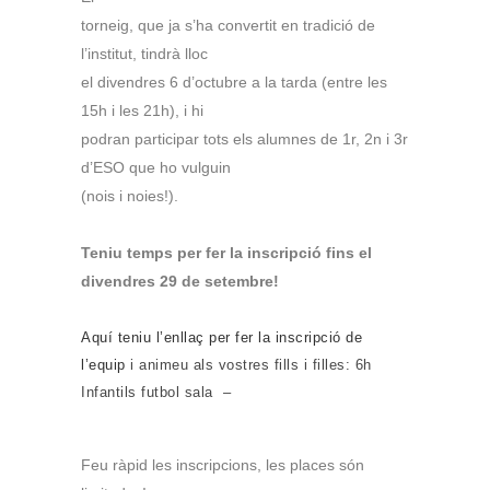
torneig, que ja s’ha convertit en tradició de
l’institut, tindrà lloc
el divendres 6 d’octubre a la tarda (entre les
15h i les 21h), i hi
podran participar tots els alumnes de 1r, 2n i 3r
d’ESO que ho vulguin
(nois i noies!).
Teniu temps per fer la inscripció fins el
divendres 29 de setembre!
Aquí teniu l’enllaç per fer la inscripció de
l’equip
i animeu als vostres fills i filles: 6h
Infantils futbol sala –
Feu ràpid les inscripcions, les places són