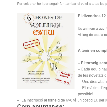
Per celebrar-ho i per seguir fent arribar el volei a totes les
El divendres 12 
Us animem a que fe
Al llarg de tota la 
A tenir en comp
– El torneig ser
–
Cada equip hau
de les novetats q
–
Uns dies abans
–
El màxim d’equ
possible!
–
La inscripció al torneig de 6×6 té un cost d’1€ per
Com apuntar-se: