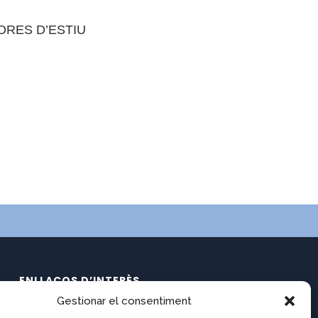
HORES D’ESTIU
:
ENLLAÇOS D’INTERÈS
Gestionar el consentiment
Calendari