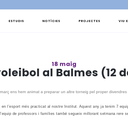
ESTUDIS
NOTÍCIES
PROJECTES
VIU 
18 maig
voleibol al Balmes (12 d
de març ens hem animat a preparar un altre torneig pel proper divendres
 en l’esport més practicat al nostre Institut. Aquest any ja tenim 7 equi
 l’equip de professors i famílies també segueix millorant setmana rere