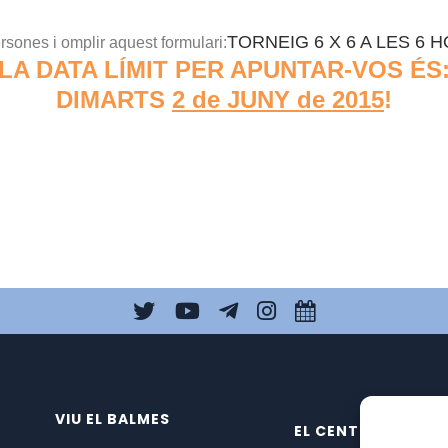
TORNEIG 6 X 6 A LES 6 
sones i omplir aquest formulari:
LA DATA LÍMIT PER APUNTAR-VOS ÉS
DIMARTS
2 de JUNY de 2015
!
VIU EL BALMES
EL CENTRE