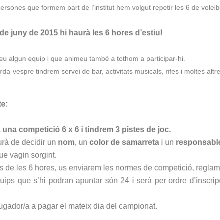
 persones que formem part de l’institut hem volgut repetir les 6 de voleib
de juny de 2015 hi haurà les 6 hores d’estiu!
u algun equip i que animeu també a tothom a participar-hi.
tarda-vespre tindrem servei de bar, activitats musicals, rifes i moltes altre
te:
à una competició 6 x 6 i tindrem 3 pistes de joc.
rà de decidir un
nom
, un
color de samarreta
i un
responsabl
ue vagin sorgint.
 de les 6 hores, us enviarem les normes de competició, reglament
ips que s’hi podran apuntar són 24 i serà per ordre d’inscri
 jugador/a a pagar el mateix dia del campionat.