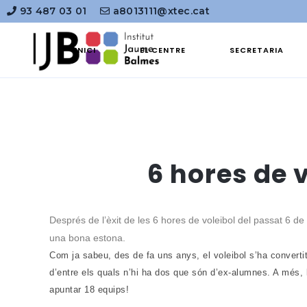
93 487 03 01
a8013111@xtec.cat
INICI
EL CENTRE
SECRETARIA
6 hores de 
Després de l’èxit de les 6 hores de voleibol del passat 6 
una bona estona.
Com ja sabeu, des de fa uns anys, el voleibol s’ha convertit
d’entre els quals n’hi ha dos que són d’ex-alumnes. A més,
apuntar 18 equips!