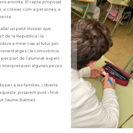
ens envolta. El repte proposat
, a créixer com a persones, a
specte.
ballar un petit dossier que
rt de la República i la
dava a mirar cap al futur per
aprenentatges i la convivència
a per part de l’alumnat expert
ue interpretaven algunes peces
 per a les famílies, i oberta
aquesta, posarem punt i final
itut Jaume Balmes.