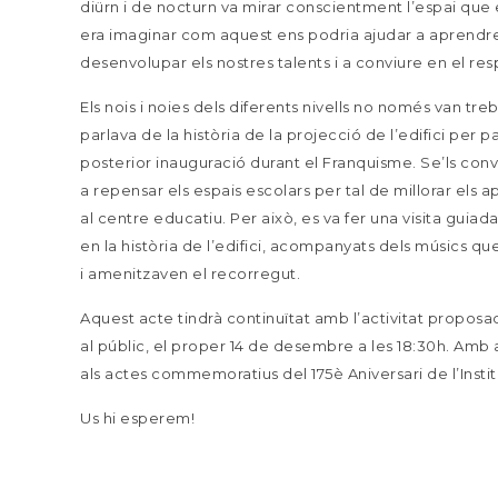
diürn i de nocturn va mirar conscientment l’espai que 
era imaginar com aquest ens podria ajudar a aprendre
desenvolupar els nostres talents i a conviure en el re
Els nois i noies dels diferents nivells no només van tre
parlava de la història de la projecció de l’edifici per pa
posterior inauguració durant el Franquisme. Se’ls convi
a repensar els espais escolars per tal de millorar els 
al centre educatiu. Per això, es va fer una visita guiad
en la història de l’edifici, acompanyats dels músics q
i amenitzaven el recorregut.
Aquest acte tindrà continuïtat amb l’activitat proposada
al públic, el proper 14 de desembre a les 18:30h. Amb 
als actes commemoratius del 175è Aniversari de l’Inst
Us hi esperem!