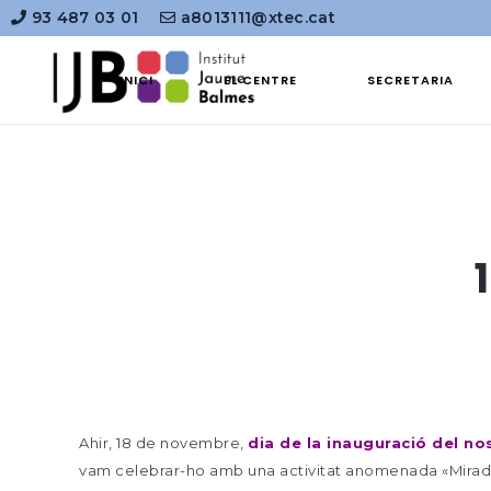
93 487 03 01
a8013111@xtec.cat
INICI
EL CENTRE
SECRETARIA
Ahir, 18 de novembre,
dia de la inauguració del nos
vam celebrar-ho amb una activitat anomenada «Mirade