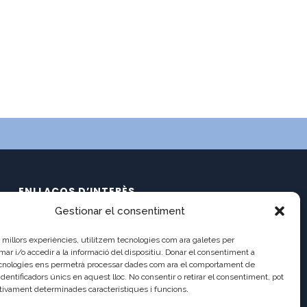
ENLLAÇOS D’INTERÈS
Gestionar el consentiment
Calendari
C/ Pau Claris 121
Documents
es millors experiències, utilitzem tecnologies com ara galetes per
08009 Barcelona
Ràdio Balmes
 i/o accedir a la informació del dispositiu. Donar el consentiment a
cnologies ens permetrà processar dades com ara el comportament de
Balmes TV2
a8013111@xtec.cat
identificadors únics en aquest lloc. No consentir o retirar el consentiment, pot
Balmes TV (antic)
tivament determinades característiques i funcions.
93 487 03 01
Incidències