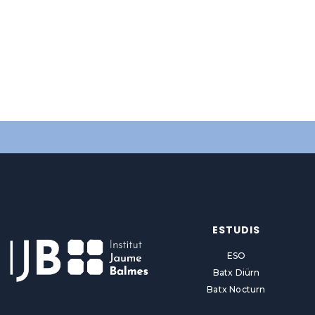
ESTUDIS
ESO
Batx Diürn
Batx Nocturn