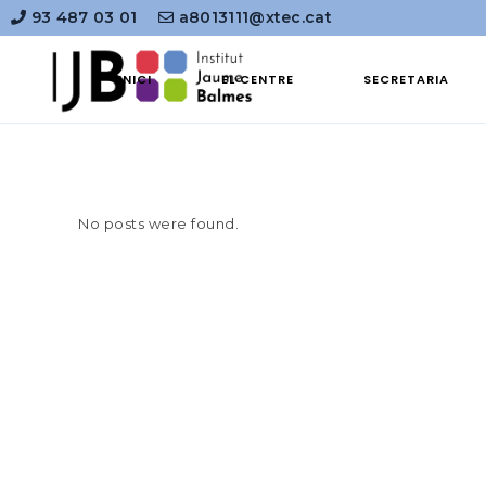
93 487 03 01
a8013111@xtec.cat
INICI
EL CENTRE
SECRETARIA
No posts were found.