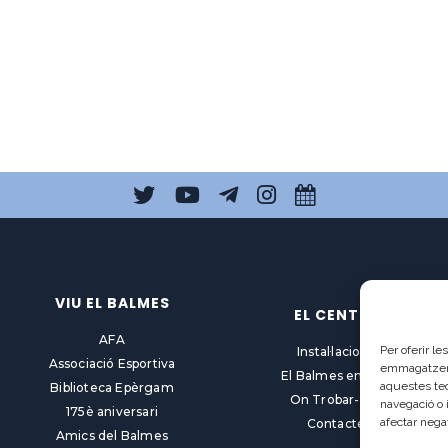
VIU EL BALMES
EL CENTRE
AFA
Per oferir l
Instal·lacions
Associació Esportiva
emmagatzemar
El Balmes en línia
aquestes te
Biblioteca Epèrgam
On Trobar-nos
navegació o 
175è aniversari
afectar nega
Contacte
Amics del Balmes