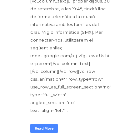
[vc_column_text]El proper dijous, 30
de setembre, a les 19:45, tindrà lloc
de forma telemàtica la reunió
informativa amb les famílies del
Grau Mig d'Informàtica (SMX). Per
connectar-nos, utilitzarem el
següent enllaç:
meet.google.com/otj-zfgt-ewx Us hi
esperem![/vc_column_text]
[/vc_column][/vc_row][vc_row
css_animation="" row_type="row"
use_row_as_full_screen_section="no"
type="full_width"
angled_section="no"
text_align="left"...
Read More