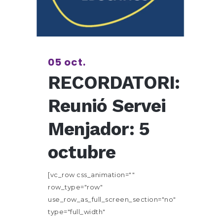
05 oct.
RECORDATORI:
Reunió Servei
Menjador: 5
octubre
[vc_row css_animation=""
row_type="row"
use_row_as_full_screen_section="no"
type="full_width"