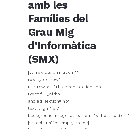
amb les
Famílies del
Grau Mig
d’Informàtica
(SMX)
[vc_row css_animation=""
row_type="row"
use_row_as_full_screen_section="no"
type="full_width"
angled_section="no"
text_align="left"
background_image_as_pattern="without_pattern"
[vc_column][vc_empty_space]