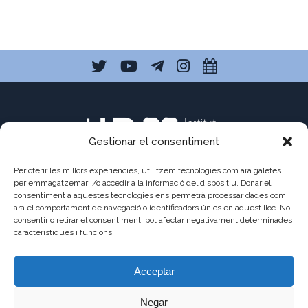
Gestionar el consentiment
Per oferir les millors experiències, utilitzem tecnologies com ara galetes
per emmagatzemar i/o accedir a la informació del dispositiu. Donar el
consentiment a aquestes tecnologies ens permetrà processar dades com
C/ Pau Claris 121
ara el comportament de navegació o identificadors únics en aquest lloc. No
consentir o retirar el consentiment, pot afectar negativament determinades
08009 Barcelona
característiques i funcions.
a8013111@xtec.cat
Acceptar
93 487 03 01
Negar