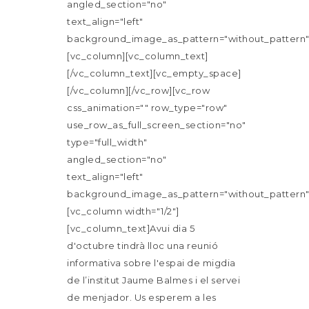
angled_section="no"
text_align="left"
background_image_as_pattern="without_pattern"
[vc_column][vc_column_text]
[/vc_column_text][vc_empty_space]
[/vc_column][/vc_row][vc_row
css_animation="" row_type="row"
use_row_as_full_screen_section="no"
type="full_width"
angled_section="no"
text_align="left"
background_image_as_pattern="without_pattern"
[vc_column width="1/2"]
[vc_column_text]Avui dia 5
d'octubre tindrà lloc una reunió
informativa sobre l'espai de migdia
de l’institut Jaume Balmes i el servei
de menjador. Us esperem a les