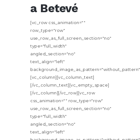
a Betevé
[vc_row css_animation=""
row_type="row"
use_row_as_full_screen_section="no"
type="full_width"
angled_section="no"
text_align="left"
background_image_as_pattern="without_pattern"
[vc_column][vc_column_text]
[/vc_column_text][vc_empty_space]
[/vc_column][/vc_row][vc_row
css_animation="" row_type="row"
use_row_as_full_screen_section="no"
type="full_width"
angled_section="no"
text_align="left"
background_image_as_pattern="without_pattern"