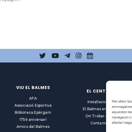
VIU EL BALMES
EL CENTRE
AFA
Per oferir l
Instal·lacions
Associació Esportiva
emmagatzemar
El Balmes en línia
aquestes te
Biblioteca Epèrgam
On Trobar-nos
navegació o 
175è aniversari
afectar nega
Contacte
Amics del Balmes