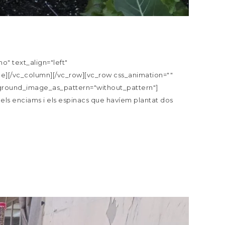
" text_align="left"
][/vc_column][/vc_row][vc_row css_animation=""
ckground_image_as_pattern="without_pattern"]
e els enciams i els espinacs que havíem plantat dos