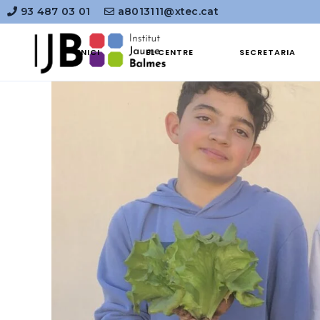
93 487 03 01
a8013111@xtec.cat
INICI
EL CENTRE
SECRETARIA