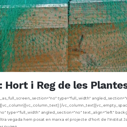
 Hort i Reg de les Plantes 
s_full_screen_section="no" type="full_width" angled_section="no
[vc_column][vc_column_text] [/vc_column_text][vc_empty_space
o" type="full_width" angled_section="no" text_align="left" ba
tra vegada hem posat en marxa el projecte d'hort de l'Institut
s pugen...