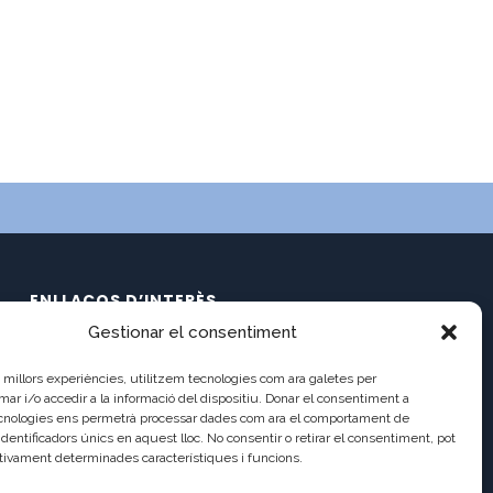
ENLLAÇOS D’INTERÈS
Gestionar el consentiment
Calendari
C/ Pau Claris 121
Documents
es millors experiències, utilitzem tecnologies com ara galetes per
08009 Barcelona
Ràdio Balmes
 i/o accedir a la informació del dispositiu. Donar el consentiment a
cnologies ens permetrà processar dades com ara el comportament de
Balmes TV2
a8013111@xtec.cat
identificadors únics en aquest lloc. No consentir o retirar el consentiment, pot
Balmes TV (antic)
tivament determinades característiques i funcions.
93 487 03 01
Incidències