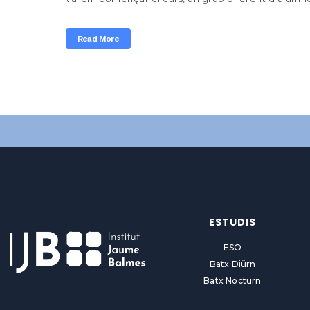
Read More
ESTUDIS
ESO
Batx Diürn
Batx Nocturn