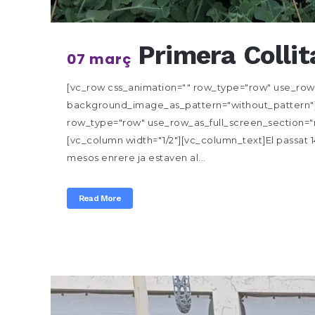
Primera Collit
07 març
[vc_row css_animation="" row_type="row" use_row_a
background_image_as_pattern="without_pattern"]
row_type="row" use_row_as_full_screen_section="n
[vc_column width="1/2"][vc_column_text]El passat 14
mesos enrere ja estaven al...
Read More