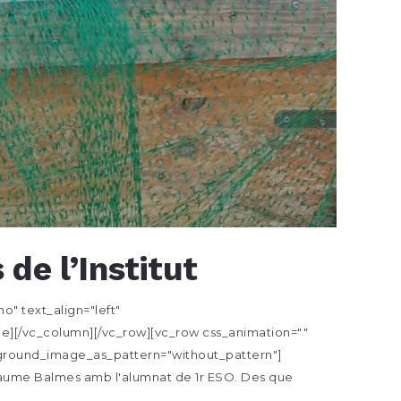
de l’Institut
" text_align="left"
][/vc_column][/vc_row][vc_row css_animation=""
ckground_image_as_pattern="without_pattern"]
 Jaume Balmes amb l'alumnat de 1r ESO. Des que