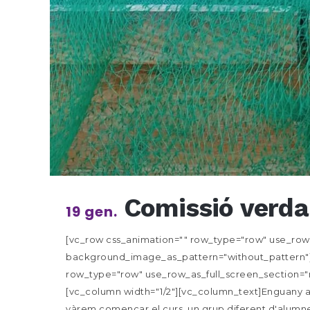
Comissió verda:
19 gen.
[vc_row css_animation="" row_type="row" use_row_a
background_image_as_pattern="without_pattern"]
row_type="row" use_row_as_full_screen_section="n
[vc_column width="1/2"][vc_column_text]Enguany al
vàrem començar el curs, un grup diferent d'alumne