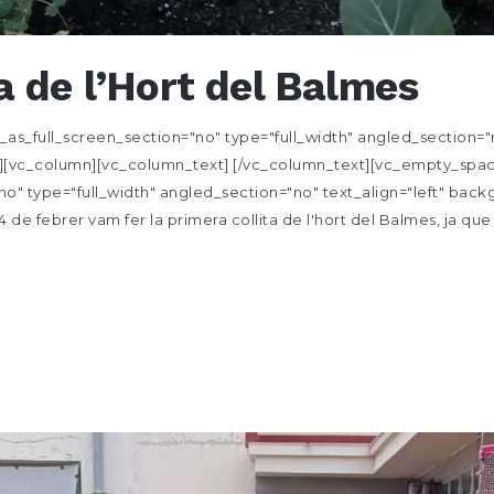
a de l’Hort del Balmes
s_full_screen_section="no" type="full_width" angled_section="no
[vc_column][vc_column_text] [/vc_column_text][vc_empty_space
o" type="full_width" angled_section="no" text_align="left" ba
 de febrer vam fer la primera collita de l'hort del Balmes, ja qu